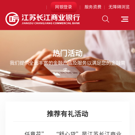
网银登录
服务资费
无障碍浏览
个人网上银行
企业网上银行
热门活动
网银助手下载
我们提供全面丰富的金融产品及服务以满足您的金融需
求。
推荐有礼活动
任意花”、“舒心贷”是江苏长江商业