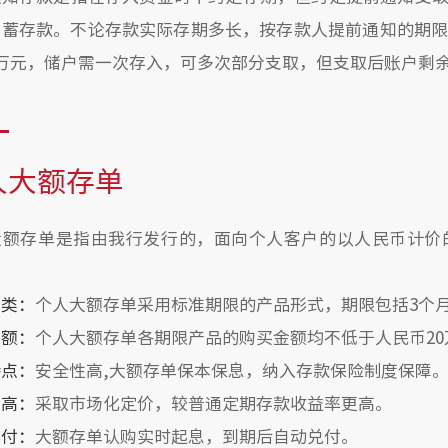
储蓄存款。不论存款实际存期多长，按存款人提前通知的期限
万元，储户需一次存入，可多次部分支取，但支取后账户剩
人大额存单
大额存单是指由我行发行的，面向个人客户的以人民币计价
种类：
个人大额存单采用标准期限的产品形式，期限包括3个月、
金额：
个人大额存单各期限产品的购买金额均不低于人民币20
特点：
安全性高,大额
存单保本保息，纳入存款保险制度保障
率高：
采取市场化定价，较普通定期存款收益率更高。
兑付：
大额存单认购实时起息，到期后自动兑付。