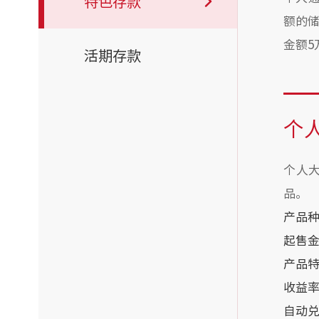
特色存款
额的
金额5
活期存款
个
个人
品。
产品
起售
产品
收益
自动