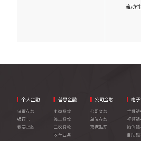
流动
个人金融
普惠金融
公司金融
电子
储蓄存款
小微贷款
公司贷款
手机银
银行卡
线上贷款
单位存款
视频银
我要贷款
三农贷款
票据贴现
微信银
收单业务
自助银