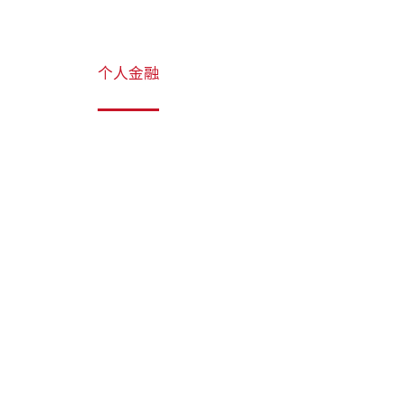
首页
个人金融
普惠金融
公司金融
电子银行
个人金融
我们提供全面丰富的金融产品及服务以满足您的金融需求。