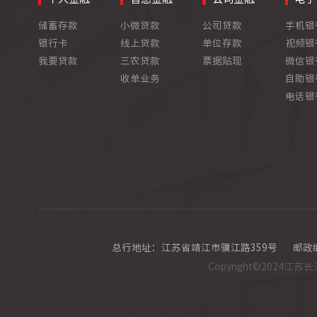
储蓄存款
小微贷款
公司贷款
手机银
银行卡
线上贷款
单位存款
视频银
我要贷款
三农贷款
票据贴现
微信银
收单业务
自助银
电话银
总行地址：江苏省靖江市骥江路359号
邮政编
Copyright©202